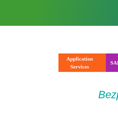
Application
SA
Services
Bezp