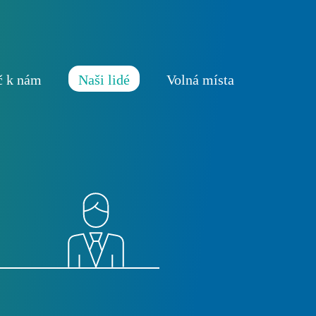
č k nám
Naši lidé
Volná místa