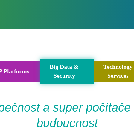
Big Data &
Technology
P Platforms
Security
Services
ečnost a super počítače
budoucnost