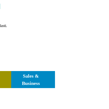
u
asti.
Sales &
Business