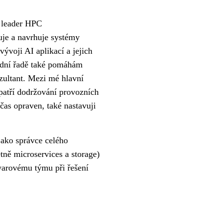
m leader HPC
uje a navrhuje systémy
ývoji AI aplikací a jejich
lední řadě také pomáhám
zultant. Mezi mé hlavní
atří dodržování provozních
čas opraven, také nastavuji
jako správce celého
ně microservices a storage)
arovému týmu při řešení