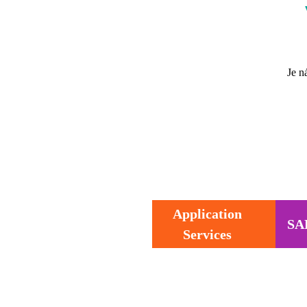
Je n
Application
SA
Services