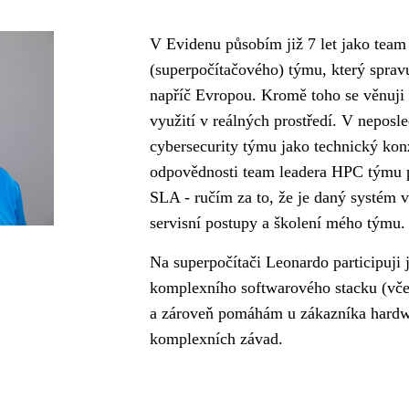
V Evidenu působím již 7 let jako tea
(superpočítačového) týmu, který sprav
napříč Evropou. Kromě toho se věnuji v
využití v reálných prostředí. V nepos
cybersecurity týmu jako technický kon
odpovědnosti team leadera HPC týmu p
SLA - ručím za to, že je daný systém v
servisní postupy a školení mého týmu.
Na superpočítači Leonardo participuji 
komplexního softwarového stacku (včet
a zároveň pomáhám u zákazníka hardw
komplexních závad.