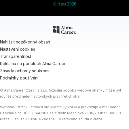
© Atos 2026
Nahlásit nezákonný obsah
Nastavení cookies
Transparentnost
Reklama na portálech Alma Career
Zásady ochrany soukromí
Podmínky používání
© Alma Career Czechia s.r.o. Vizuální podoba webové stránky může být
rovněž předmětem autorských práv třetích stran
Webovou stránku stránku pro klienta vytvořila a provozuje Alma Career
Czechia s.r.o., IČO 26441381, se sídlem Menclova 2538/2, Libeň, 180 00
Praha 8, sp. zn. C 82484 vedená u Městského soudu v Praze.